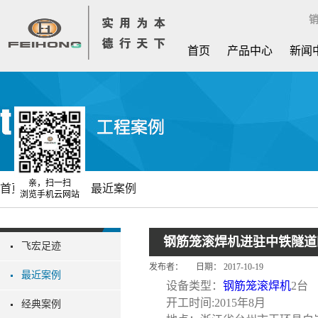
销
首页
产品中心
新闻
亲，扫一扫
首页
工程案例
最近案例
浏览手机云网站
钢筋笼滚焊机进驻中铁隧道
飞宏足迹
发布者：
日期：
2017-10-19
最近案例
设备类型：
钢筋笼滚焊机
2台
开工时间:2015年8月
经典案例