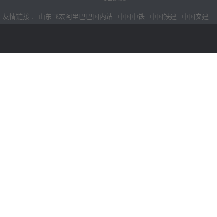
友情链接 :
山东飞宏阿里巴巴国内站
中国中铁
中国铁建
中国交建