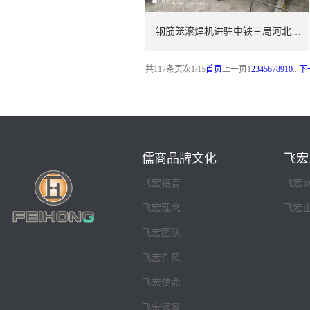
钢筋笼滚焊机进驻中铁三局河北项目
共
117
条
页次1/15
首页
上一页
1
2
3
4
5
6
7
8
9
10
...
下
儒商品牌文化
飞宏
飞宏格言
飞宏
飞宏理念
飞宏
飞宏团队
飞宏作风
飞宏使命
飞宏远景