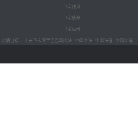
飞宏作风
飞宏使命
飞宏远景
友情链接 :
山东飞宏阿里巴巴国内站
中国中铁
中国铁建
中国交建