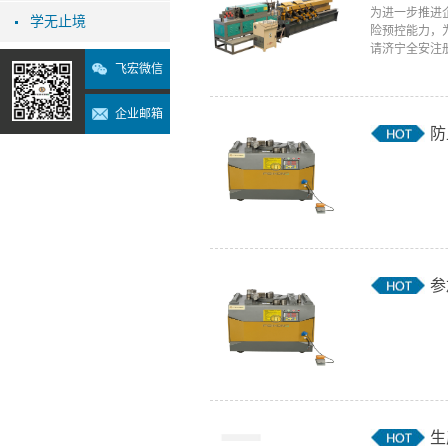
为进一步推进
学无止境
险预控能力，
请济宁全安注册
飞宏微信
企业邮箱
防
参
生