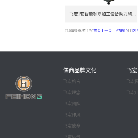
飞宏1套智能钢筋加工设备助力施工项目建设
共
400
条
页次11/50
首页
上一页
...
6
7
8
9
10
11
12
1
儒商品牌文化
飞宏
飞宏格言
飞宏
飞宏理念
飞宏
飞宏团队
飞宏作风
飞宏使命
飞宏远景