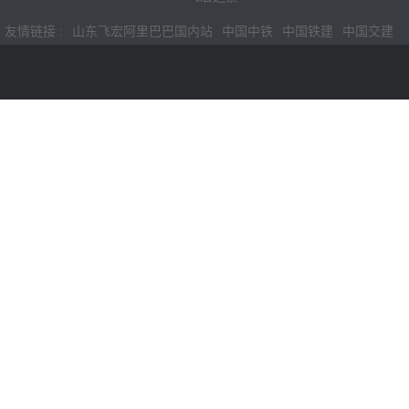
友情链接 :
山东飞宏阿里巴巴国内站
中国中铁
中国铁建
中国交建