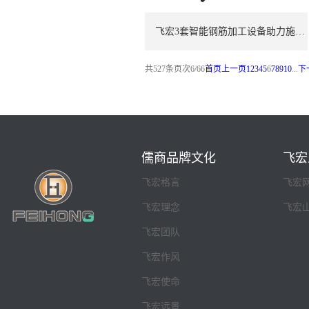
飞宏3套智能钢筋加工设备助力施工项目建设
共
527
条
页次6/66
首页
上一页
1
2
3
4
5
6
7
8
9
10
...
下
儒商品牌文化
飞宏
飞宏格言
飞宏
飞宏理念
飞宏
飞宏团队
飞宏作风
飞宏使命
飞宏远景