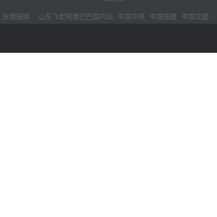
友情链接 :
山东飞宏阿里巴巴国内站
中国中铁
中国铁建
中国交建