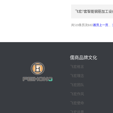
共
519
条
页次8/65
首页
上一页
...
儒商品牌文化
飞宏格言
飞宏理念
飞宏团队
飞宏作风
飞宏使命
飞宏远景