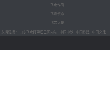
飞宏作风
飞宏使命
飞宏远景
友情链接 :
山东飞宏阿里巴巴国内站
中国中铁
中国铁建
中国交建