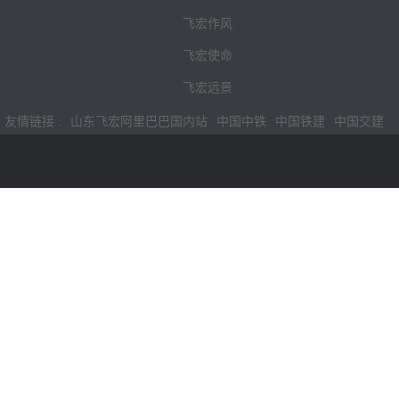
飞宏作风
飞宏使命
飞宏远景
友情链接 :
山东飞宏阿里巴巴国内站
中国中铁
中国铁建
中国交建