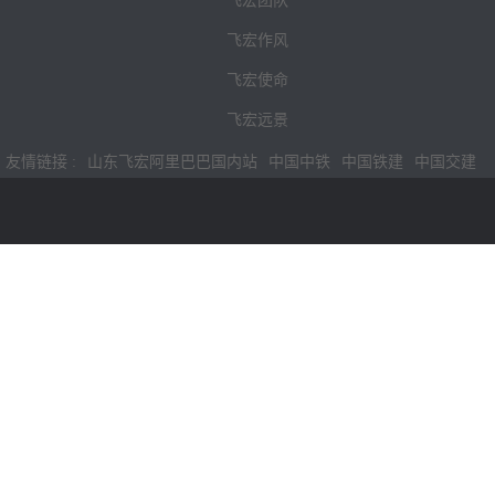
飞宏团队
飞宏作风
飞宏使命
飞宏远景
友情链接 :
山东飞宏阿里巴巴国内站
中国中铁
中国铁建
中国交建