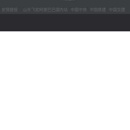
友情链接 :
山东飞宏阿里巴巴国内站
中国中铁
中国铁建
中国交建