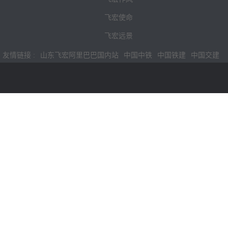
飞宏使命
飞宏远景
友情链接 :
山东飞宏阿里巴巴国内站
中国中铁
中国铁建
中国交建