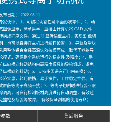
发布日期：
2022-08-11
专家快评：
1、可编程切割任意平面形状零件；2、动
态图像显示，简单易学，直接由计算机将 CAD 文件
转换成程序文件，通过 U 盘传输至主机，实现图 像切
割，也可以直接在主机进行编程设置；3、导轨及滑块
采用整体铝合金经高温失效拉模而成，取代了老款导
轮模式。确保整个系统运行的稳定性 及精度；4、整
机纵向横向移动结构由高精度模具加导轮组成，避免
了纵横向的抖动；5、支持多国语言可自由转换；6、
经济实惠，轻巧便携，易于操作，工作稳定性强。有
效屏蔽等离子高频干扰；7、等离子切割时进行弧亚跟
踪调高，可自行检测板材高度进行自动调整，有效避
免撞枪及断弧等故障， 有效保证割嘴的使用寿命；
备参数
售后服务