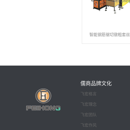
智能钢筋锯切镦粗套丝
儒商品牌文化
飞宏格言
飞宏理念
飞宏团队
飞宏作风