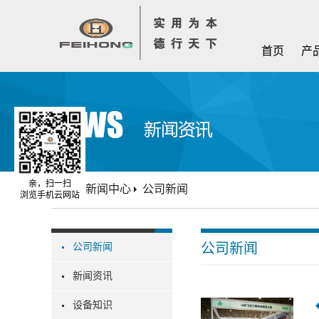
首页
产
亲，扫一扫
首页
新闻中心
公司新闻
浏览手机云网站
公司新闻
公司新闻
新闻资讯
设备知识