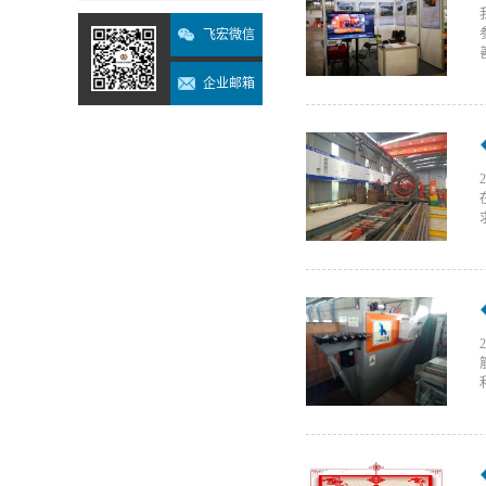
飞宏微信
企业邮箱