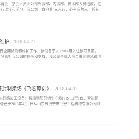
筑建材博览会，参会人员由公司外贸部、内贸部、技术部人员组成，在
行比较和学习，我公司一直抱着”三人行，必有我师焉。折其
维护
2018
-
04
-
21
进行全面检测和维护工作，该设备于2017年4月入住该项目部，
谢冯总对我公司的信任和支持，我公司全体人员会继续秉承诚信
开封制梁场《飞宏原创》
2018
-
04
-
02
能钢筋加工设备：智能钢筋剪切生产线FHS-32型1台、智能钢
备已于2018年4月1日从山东省济宁市飞宏工程机械有限公司顺