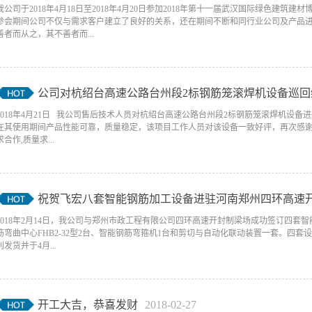
我公司于2018年4月18日至2018年4月20日参加2018年第十一届武汉国际绿色建
参会期间公司不仅与需求客户建立了良好的关系，还在期间不断和同行业公司及产品进
善者而从之，其不善者而...
公司对杭绍台高速公路台州段2标钢筋笼滚焊机设备巡回
2018年4月21日 我公司售后技术人员对杭绍台高速公路台州段2标钢筋笼滚焊机设备
在其使用期间产品性能可靠，质量稳定，该项目工作人员对该设备一致好评，再次感
求合作,质量求...
祝贺飞宏八套智能钢筋加工设备进驻河南郑州四环高速
2018年2月14日，我公司与郑州市政工程有限公司四环高速开封制梁场成功签订四套智
筋弯曲中心FHB2-32型2台、智能钢筋弯箍机1台和剪切与自动化联动装置一套。四套设
利发货并于4月...
开工大吉，恭喜发财
2018
-
02
-
27