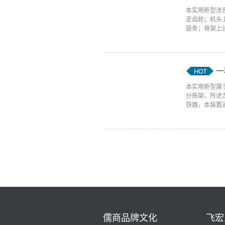
本实用新型涉
走齿轮；机头
链条；骨架上设
一
本实用新型属
分拣架，所述
铁器，本装置通
儒商品牌文化
飞宏