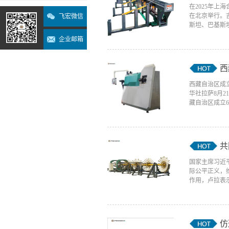
在2025年
在北京举行。
飞宏微信
斯坦、巴基斯坦
企业邮箱
西
西藏自治区成
华社拉萨8月
藏自治区成立6
共
国家主席习近
际公平正义，
作用，卢拉表示
仿