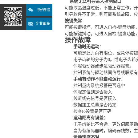
系统无法引导进入控制窗口
可能液晶温度过低，不能正常工作。开
飞宏微信
引导软件不正常，则可能系统故障，应
按键失常
企业邮箱
可能按键损坏，可进入自检
-键盘功能
可能按键抖动。可进入自检
-键盘功能
操作故障
手动时无运动
：
可能是此方向有限位，或急停按钮
电子齿轮的分子为
0。或电子齿轮
伺服驱动器或步进驱动器报警。
控制系统与驱动器间信号线联接有
手动有动作不能自动运行：
控制量内系统报警是否选中
伺服定位到是否接入
线断线完信号是否接入
数据加工总量是否给定
检查
I
o设置是否正确
运动距离有误差：
电子齿轮比不合适。更改伺服驱动
当为有编码器时，编码器线数，主
运动速度不对