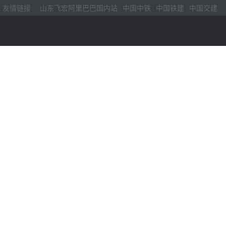
友情链接 :
山东飞宏阿里巴巴国内站
中国中铁
中国铁建
中国交建