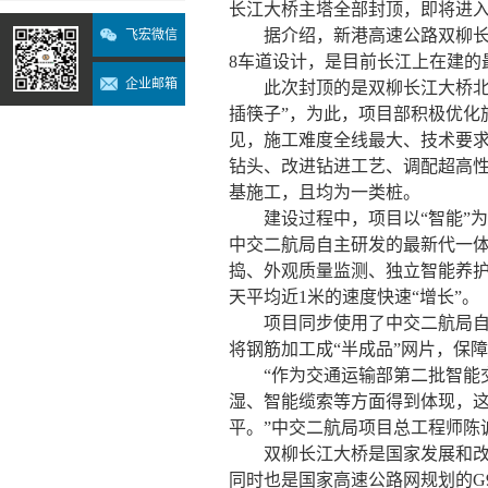
长江大桥主塔全部封顶，即将进
据介绍，新港高速公路双柳长江
飞宏微信
8车道设计，是目前长江上在建的
企业邮箱
此次封顶的是双柳长江大桥北
插筷子”，为此，项目部积极优化
见，施工难度全线最大、技术要
钻头、改进钻进工艺、调配超高
基施工，且均为一类桩。
建设过程中，项目以“智能”
中交二航局自主研发的最新代一
捣、外观质量监测、独立智能养
天平均近1米的速度快速“增长”。
项目同步使用了中交二航局自
将钢筋加工成“半成品”网片，保
“作为交通运输部第二批智能
湿、智能缆索等方面得到体现，
平。”中交二航局项目总工程师陈
双柳长江大桥是国家发展和改
同时也是国家高速公路网规划的G